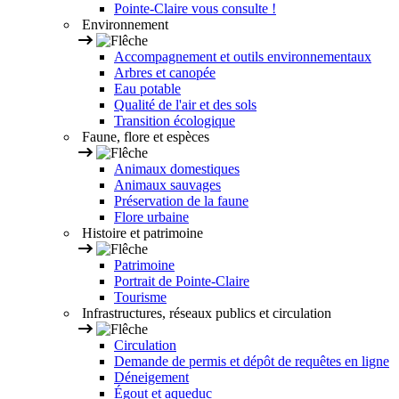
Pointe-Claire vous consulte !
Environnement
Accompagnement et outils environnementaux
Arbres et canopée
Eau potable
Qualité de l'air et des sols
Transition écologique
Faune, flore et espèces
Animaux domestiques
Animaux sauvages
Préservation de la faune
Flore urbaine
Histoire et patrimoine
Patrimoine
Portrait de Pointe-Claire
Tourisme
Infrastructures, réseaux publics et circulation
Circulation
Demande de permis et dépôt de requêtes en ligne
Déneigement
Égout et aqueduc