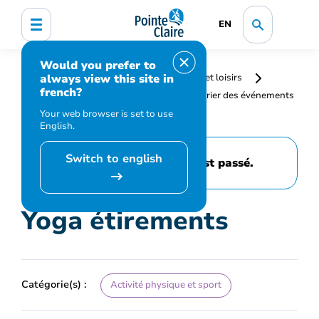
EN
Would you prefer to
always view this site in
Accueil
Bibliothèque, culture, sports et loisirs
french?
Programmation et inscription
Calendrier des événements
et activités
Yoga étirements
Your web browser is set to use
English.
Switch to english
Cet événement est passé.
Yoga étirements
Catégorie(s) :
Activité physique et sport