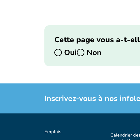
Cette page vous a-t-ell
Oui
Non
Inscrivez-vous à nos infole
Emplois
Calendrier de