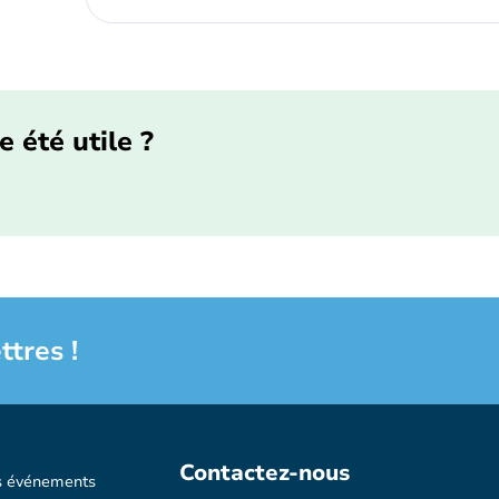
e été utile ?
ttres !
Contactez-nous
s événements