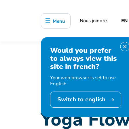
Nous joindre
EN
Menu
Would you prefer
Accueil
Bibliothèque, culture, sports
to always view this
Yoga Flow doux et réparateur
site in french?
Your web browser is set to use
English.
Cet événement 
Switch to english
Yoga Flow