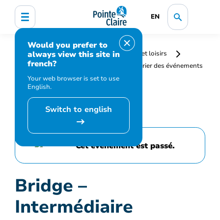
EN
Would you prefer to
always view this site in
Accueil
Bibliothèque, culture, sports et loisirs
french?
Programmation et inscription
Calendrier des événements
et activités
Bridge – Intermédiaire
Your web browser is set to use
English.
Switch to english
Cet événement est passé.
Bridge –
Intermédiaire