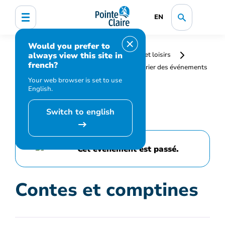
EN
Would you prefer to
always view this site in
Accueil
Bibliothèque, culture, sports et loisirs
french?
Programmation et inscription
Calendrier des événements
et activités
Contes et comptines
Your web browser is set to use
English.
Switch to english
Cet événement est passé.
Contes et comptines