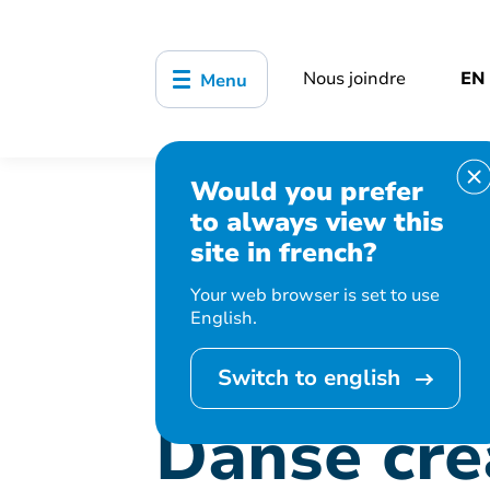
Nous joindre
EN
Menu
Would you prefer
Accueil
Bibliothèque, culture, sports
to always view this
Danse créative
site in french?
Your web browser is set to use
English.
Cet événement est
Switch to english
Danse cré