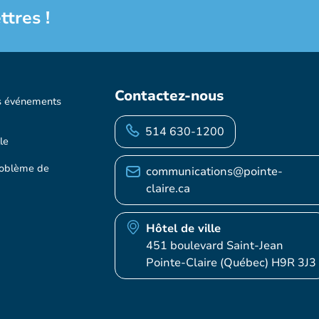
ttres !
Contactez-nous
s événements
514 630-1200
le
roblème de
communications@pointe-
claire.ca
Hôtel de ville
451 boulevard Saint-Jean
Pointe-Claire (Québec) H9R 3J3