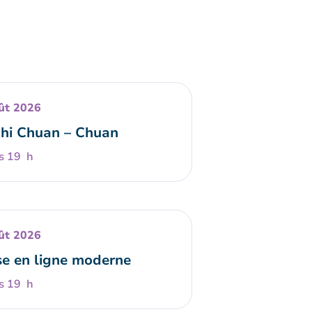
ût 2026
Chi Chuan – Chuan
s 19 h
ût 2026
e en ligne moderne
s 19 h