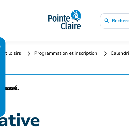
Recher
 et loisirs
Programmation et inscription
Calendri
 passé.
ative