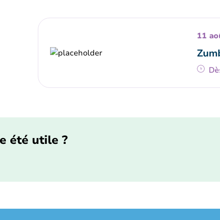
11 ao
Zumb
Dè
e été utile ?