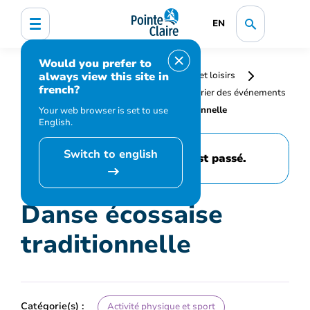
EN
Would you prefer to
always view this site in
Accueil
Bibliothèque, culture, sports et loisirs
french?
Programmation et inscription
Calendrier des événements
et activités
Danse écossaise traditionnelle
Your web browser is set to use
English.
Switch to english
Cet événement est passé.
Danse écossaise
traditionnelle
Catégorie(s) :
Activité physique et sport