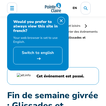
EN
Would you prefer to
always view this site in
Accueil
Bibliothèque, culture, sports et loisirs
french?
Programmation et inscription
Calendrier des événements
et activités
Fin de semaine givrée : Glissades et
Your web browser is set to use
English.
festivités hivernales
Switch to english
Cet événement est passé.
Fin de semaine givrée
: Glissades et