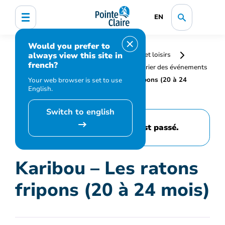
EN
Would you prefer to
always view this site in
Accueil
Bibliothèque, culture, sports et loisirs
french?
Programmation et inscription
Calendrier des événements
et activités
Karibou – Les ratons fripons (20 à 24
Your web browser is set to use
English.
mois)
Switch to english
Cet événement est passé.
Karibou – Les ratons
fripons (20 à 24 mois)