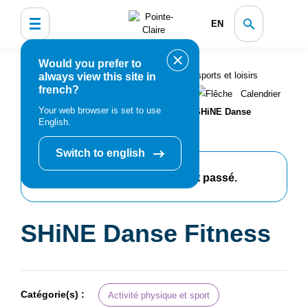
EN
Would you prefer to
Accueil
Bibliothèque, culture, sports et loisirs
always view this site in
french?
Programmation et inscription
Calendrier
Your web browser is set to use
des événements et activités
SHiNE Danse
English.
Fitness
Switch to english
Cet événement est passé.
SHiNE Danse Fitness
Catégorie(s) :
Activité physique et sport