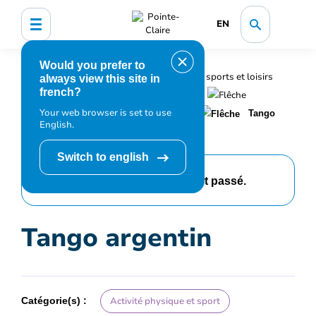
EN
Would you prefer to
Accueil
Bibliothèque, culture, sports et loisirs
always view this site in
french?
Programmation et inscription
Your web browser is set to use
Calendrier des événements et activités
Tango
English.
argentin
Switch to english
Cet événement est passé.
Tango argentin
Catégorie(s) :
Activité physique et sport