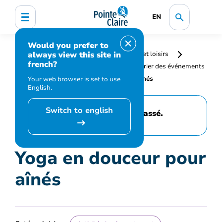
EN
Would you prefer to
always view this site in
Accueil
Bibliothèque, culture, sports et loisirs
french?
Programmation et inscription
Calendrier des événements
et activités
Yoga en douceur pour aînés
Your web browser is set to use
English.
Switch to english
Cet événement est passé.
Yoga en douceur pour
aînés