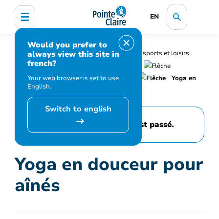
EN
Would you prefer to
always view this site in
Accueil
Bibliothèque, culture, sports et loisirs
french?
Programmation et inscription
Your web browser is set to use
Calendrier des événements et activités
Yoga en
English.
douceur pour aînés
Switch to english
Cet événement est passé.
Yoga en douceur pour
aînés