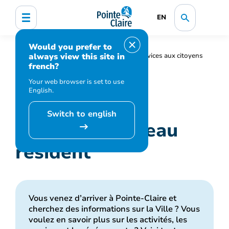
EN
Would you prefer to
always view this site in
Accueil
Vie communautaire
Services aux citoyens
french?
Guide du nouveau résident
Your web browser is set to use
English.
Switch to english
Guide du nouveau
résident
Vous venez d’arriver à Pointe-Claire et
cherchez des informations sur la Ville ? Vous
voulez en savoir plus sur les activités, les