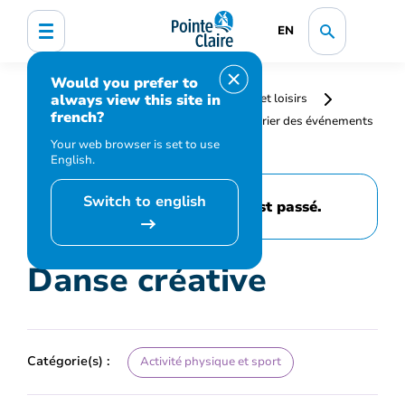
EN
Would you prefer to
always view this site in
Accueil
Bibliothèque, culture, sports et loisirs
french?
Programmation et inscription
Calendrier des événements
et activités
Danse créative
Your web browser is set to use
English.
Switch to english
Cet événement est passé.
Danse créative
Catégorie(s) :
Activité physique et sport