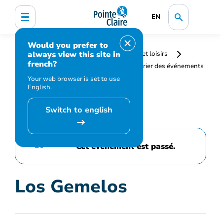
EN
Would you prefer to
always view this site in
Accueil
Bibliothèque, culture, sports et loisirs
french?
Programmation et inscription
Calendrier des événements
et activités
Los Gemelos
Your web browser is set to use
English.
Switch to english
Cet événement est passé.
Los Gemelos