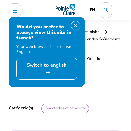
EN
Would you prefer to
always view this site in
Accueil
Bibliothèque, culture, sports et loisirs
french?
Programmation et inscription
Calendrier des événements
et activités
Mentana !
Your web browser is set to use
English.
Switch to english
Mentana !
Catégorie(s) :
Spectacles et concerts