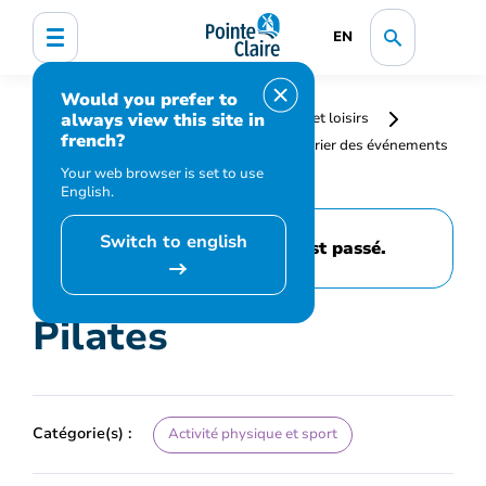
EN
Would you prefer to
always view this site in
Accueil
Bibliothèque, culture, sports et loisirs
french?
Programmation et inscription
Calendrier des événements
et activités
Pilates
Your web browser is set to use
English.
Switch to english
Cet événement est passé.
Pilates
Catégorie(s) :
Activité physique et sport